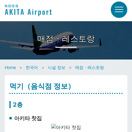
매점・레스토랑
Home
한국어
시설 정보
매점・레스토랑
먹기（음식점 정보）
2층
아키타 찻집