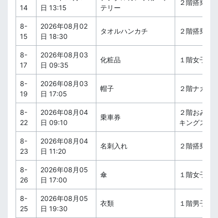
２階搭乗待
14
日 13:15
テリー
8-
2026年08月02
タオルハンカチ
２階搭乗待
15
日 18:30
8-
2026年08月03
化粧品
１階女子ト
17
日 09:35
8-
2026年08月03
帽子
２階ナガハ
19
日 17:05
8-
2026年08月04
２階おみや
乗車券
22
日 09:10
キングスペ
8-
2026年08月04
名刺入れ
２階搭乗待
23
日 11:20
8-
2026年08月05
傘
１階女子ト
26
日 17:00
8-
2026年08月05
衣類
１階男子ト
25
日 19:30