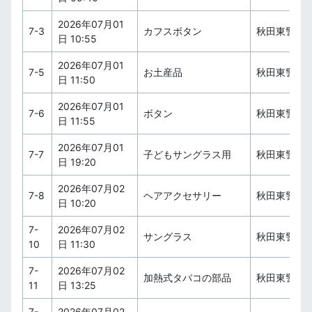
2026年07月01
7-3
カフスボタン
秋田東警察
日 10:55
2026年07月01
7-5
お土産品
秋田東警察
日 11:50
2026年07月01
7-6
ボタン
秋田東警察
日 11:55
2026年07月01
7-7
子どもサングラス用
秋田東警察
日 19:20
2026年07月02
7-8
ヘアアクセサリー
秋田東警察
日 10:20
7-
2026年07月02
サングラス
秋田東警察
10
日 11:30
7-
2026年07月02
加熱式タバコの部品
秋田東警察
11
日 13:25
7-
2026年07月02