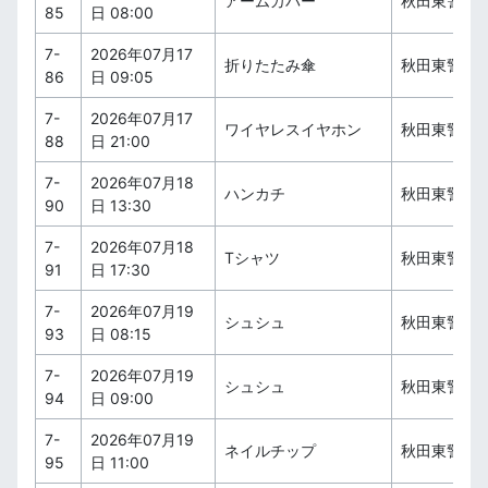
アームカバー
秋田東警察
85
日 08:00
7-
2026年07月17
折りたたみ傘
秋田東警察
86
日 09:05
7-
2026年07月17
ワイヤレスイヤホン
秋田東警察
88
日 21:00
7-
2026年07月18
ハンカチ
秋田東警察
90
日 13:30
7-
2026年07月18
Tシャツ
秋田東警察
91
日 17:30
7-
2026年07月19
シュシュ
秋田東警察
93
日 08:15
7-
2026年07月19
シュシュ
秋田東警察
94
日 09:00
7-
2026年07月19
ネイルチップ
秋田東警察
95
日 11:00