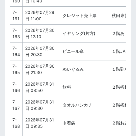
160
日 10:40
7-
2026年07月29
クレジット売上票
秋田東警察
161
日 11:00
7-
2026年07月30
イヤリング(片方)
２階あ・え
163
日 12:10
7-
2026年07月30
ビニール傘
１階JALカ
164
日 20:30
7-
2026年07月30
ぬいぐるみ
１階到着ロ
165
日 21:30
7-
2026年07月31
飲料
２階搭乗待
166
日 08:50
7-
2026年07月31
タオルハンカチ
２階搭乗待
167
日 09:30
7-
2026年07月31
巾着袋
２階おみや
168
日 09:35