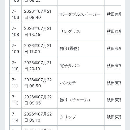
105
日 08:25
7-
2026年07月21
ポータブルスピーカー
秋田東警察
106
日 08:40
7-
2026年07月21
サングラス
秋田東警察
108
日 13:45
7-
2026年07月21
飾り(置物）
秋田東警察
109
日 17:00
7-
2026年07月21
電子タバコ
秋田東警察
110
日 20:10
7-
2026年07月22
ハンカチ
秋田東警察
111
日 08:50
7-
2026年07月22
飾り（チャーム）
秋田東警察
113
日 09:05
7-
2026年07月22
クリップ
秋田東警察
114
日 09:10