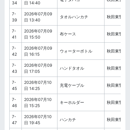
34
日 14:40
7-
2026年07月09
タオルハンカチ
秋田東警察
39
日 13:40
7-
2026年07月09
布ケース
秋田東警察
41
日 15:50
7-
2026年07月09
ウォーターボトル
秋田東警察
42
日 16:15
7-
2026年07月09
ハンドタオル
秋田東警察
43
日 17:05
7-
2026年07月10
充電ケーブル
秋田東警察
45
日 14:25
7-
2026年07月10
キーホルダー
秋田東警察
46
日 15:25
7-
2026年07月10
ハンカチ
秋田東警察
47
日 19:45