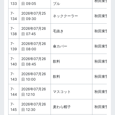
秋田東警察
133
日 09:05
ブル
7-
2026年07月25
ネッククーラー
秋田東警察
134
日 09:30
7-
2026年07月26
毛抜き
秋田東警察
138
日 07:45
7-
2026年07月26
傘カバー
秋田東警察
139
日 08:00
7-
2026年07月26
飲料
秋田東警察
140
日 08:45
7-
2026年07月26
飲料
秋田東警察
143
日 10:00
7-
2026年07月26
マスコット
秋田東警察
144
日 12:10
7-
2026年07月26
麦わら帽子
秋田東警察
145
日 12:30