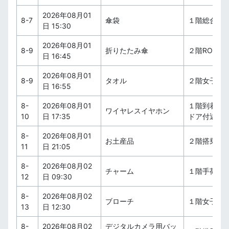
2026年08月01
8-7
傘袋
１階総合案
日 15:30
2026年08月01
8-9
折りたたみ傘
２階ROYALS
日 16:45
2026年08月01
8-9
タオル
２階女子ト
日 16:55
8-
2026年08月01
１階到着ロ
ワイヤレスイヤホン
10
日 17:35
ドア付近
8-
2026年08月01
お土産品
２階搭乗待
11
日 21:05
8-
2026年08月02
チャーム
１階手荷物
12
日 09:30
8-
2026年08月02
ブローチ
１階女子ト
13
日 12:30
8-
2026年08月02
デジタルカメラ用バッ