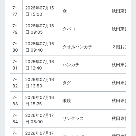
7-
2026年07月15
傘
秋田東警察
77
日 15:00
7-
2026年07月16
タバコ
秋田東警察
79
日 09:05
7-
2026年07月16
タオルハンカチ
２階おみや
80
日 09:40
7-
2026年07月16
ハンカチ
秋田東警察
81
日 12:40
7-
2026年07月16
タグ
秋田東警察
82
日 13:50
7-
2026年07月16
眼鏡
秋田東警察
83
日 15:25
7-
2026年07月17
サングラス
秋田東警察
84
日 08:00
7-
2026年07月17