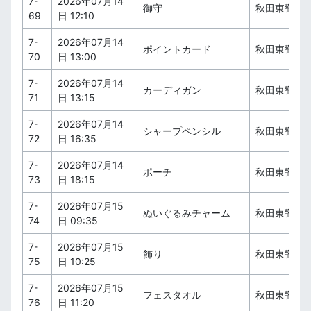
7-
2026年07月14
御守
秋田東警察
69
日 12:10
7-
2026年07月14
ポイントカード
秋田東警察
70
日 13:00
7-
2026年07月14
カーディガン
秋田東警察
71
日 13:15
7-
2026年07月14
シャープペンシル
秋田東警察
72
日 16:35
7-
2026年07月14
ポーチ
秋田東警察
73
日 18:15
7-
2026年07月15
ぬいぐるみチャーム
秋田東警察
74
日 09:35
7-
2026年07月15
飾り
秋田東警察
75
日 10:25
7-
2026年07月15
フェスタオル
秋田東警察
76
日 11:20