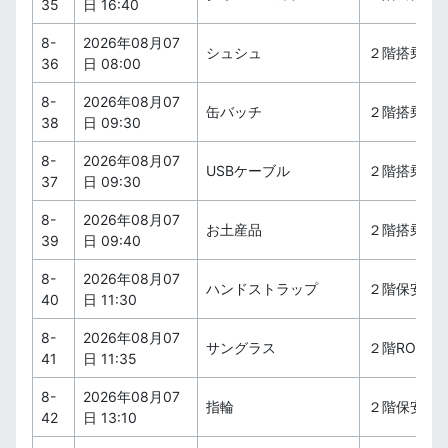
35
日 16:40
8-
2026年08月07
シュシュ
２階搭乗待
36
日 08:00
8-
2026年08月07
缶バッチ
２階搭乗待
38
日 09:30
8-
2026年08月07
USBケーブル
２階搭乗待
37
日 09:30
8-
2026年08月07
お土産品
２階搭乗待
39
日 09:40
8-
2026年08月07
ハンドストラップ
２階保安検
40
日 11:30
8-
2026年08月07
サングラス
２階ROYALS
41
日 11:35
8-
2026年08月07
指輪
２階保安検
42
日 13:10