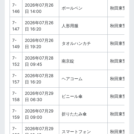
7-
2026年07月26
ボールペン
秋田東警察
146
日 14:00
7-
2026年07月26
人形用服
秋田東警察
147
日 16:20
7-
2026年07月26
タオルハンカチ
秋田東警察
149
日 19:20
7-
2026年07月28
南京錠
秋田東警察
152
日 09:45
7-
2026年07月28
ヘアコーム
秋田東警察
157
日 16:20
7-
2026年07月29
ビニール傘
秋田東警察
158
日 06:30
7-
2026年07月29
折りたたみ傘
秋田東警察
159
日 09:00
7-
2026年07月29
スマートフォン
秋田東警察