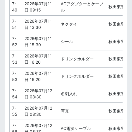
7-
2026年07月11
ACアダプターとケーブ
秋田東警察
49
日 09:15
ル
7-
2026年07月11
ネクタイ
秋田東警察
51
日 13:30
7-
2026年07月11
シール
秋田東警察
52
日 15:30
7-
2026年07月11
ドリンクホルダー
秋田東警察
53
日 16:20
7-
2026年07月11
ドリンクホルダー
秋田東警察
53
日 16:20
7-
2026年07月12
名刺入れ
秋田東警察
54
日 08:30
7-
2026年07月12
写真
秋田東警察
55
日 08:30
7-
2026年07月12
AC電源ケーブル
秋田東警察
56
日 08:30