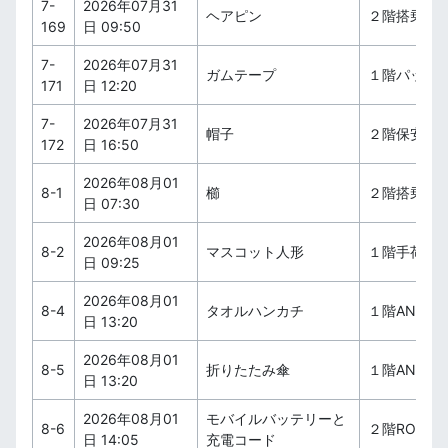
7-
2026年07月31
ヘアピン
２階搭乗待
169
日 09:50
7-
2026年07月31
ガムテープ
１階パッキ
171
日 12:20
7-
2026年07月31
帽子
２階保安検
172
日 16:50
2026年08月01
8-1
櫛
２階搭乗待
日 07:30
2026年08月01
8-2
マスコット人形
１階手荷物
日 09:25
2026年08月01
8-4
タオルハンカチ
１階ANAカ
日 13:20
2026年08月01
8-5
折りたたみ傘
１階ANAカ
日 13:20
2026年08月01
モバイルバッテリーと
8-6
２階ROYALS
日 14:05
充電コード