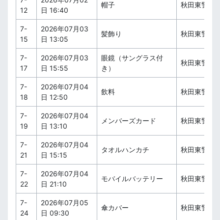
帽子
秋田東警察
12
日 16:40
7-
2026年07月03
髪飾り
秋田東警察
15
日 13:05
7-
2026年07月03
眼鏡（サングラス付
秋田東警察
17
日 15:55
き）
7-
2026年07月04
飲料
秋田東警察
18
日 12:50
7-
2026年07月04
メンバーズカード
秋田東警察
19
日 13:10
7-
2026年07月04
タオルハンカチ
秋田東警察
21
日 15:15
7-
2026年07月04
モバイルバッテリー
秋田東警察
22
日 21:10
7-
2026年07月05
傘カバー
秋田東警察
24
日 09:30