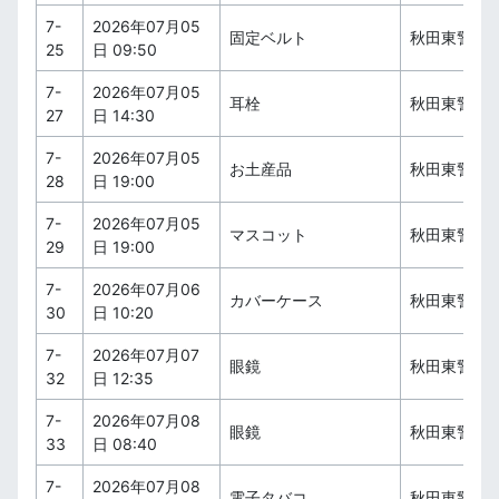
7-
2026年07月05
固定ベルト
秋田東警察
25
日 09:50
7-
2026年07月05
耳栓
秋田東警察
27
日 14:30
7-
2026年07月05
お土産品
秋田東警察
28
日 19:00
7-
2026年07月05
マスコット
秋田東警察
29
日 19:00
7-
2026年07月06
カバーケース
秋田東警察
30
日 10:20
7-
2026年07月07
眼鏡
秋田東警察
32
日 12:35
7-
2026年07月08
眼鏡
秋田東警察
33
日 08:40
7-
2026年07月08
電子タバコ
秋田東警察