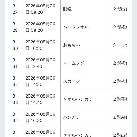
8-
2026年08月06
眼鏡
２階出発ロ
27
日 08:20
8-
2026年08月06
ハンドタオル
２階搭乗待
28
日 08:20
8-
2026年08月06
おもちゃ
ターミナル
30
日 10:50
8-
2026年08月06
ネームタグ
２階搭乗待
31
日 12:40
8-
2026年08月06
スカーフ
２階搭乗待
32
日 14:30
8-
2026年08月06
タオルハンカチ
２階手荷物
33
日 14:45
8-
2026年08月06
ハンカチ
１階ANAカ
34
日 16:30
8-
2026年08月06
タオルハンカチ
２階出発ロ