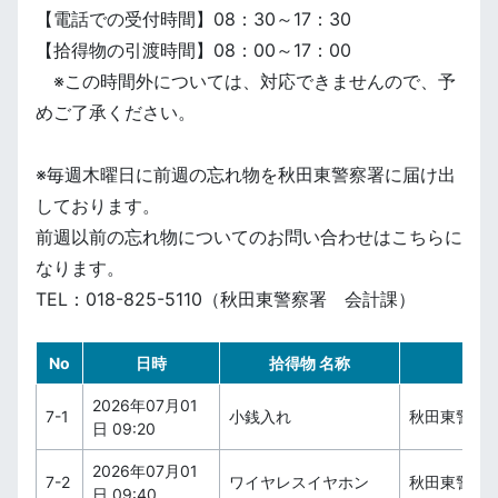
【電話での受付時間】08：30～17：30
【拾得物の引渡時間】08：00～17：00
※この時間外については、対応できませんので、予
めご了承ください。
※毎週木曜日に前週の忘れ物を秋田東警察署に届け出
しております。
前週以前の忘れ物についてのお問い合わせはこちらに
なります。
TEL：018-825-5110（秋田東警察署 会計課）
No
日時
拾得物 名称
2026年07月01
7-1
小銭入れ
秋田東警察
日 09:20
2026年07月01
7-2
ワイヤレスイヤホン
秋田東警察
日 09:40