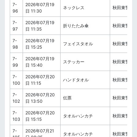
7-
2026年07月19
ネックレス
秋田東警察
96
日 11:30
7-
2026年07月19
折りたたみ傘
秋田東警察
97
日 11:35
7-
2026年07月19
フェイスタオル
秋田東警察
98
日 15:25
7-
2026年07月19
ステッカー
秋田東警察
99
日 15:40
7-
2026年07月20
ハンドタオル
秋田東警察
100
日 11:15
7-
2026年07月20
伝票
秋田東警察
102
日 13:50
7-
2026年07月20
タオルハンカチ
秋田東警察
103
日 15:15
7-
2026年07月21
タオルハンカチ
秋田東警察