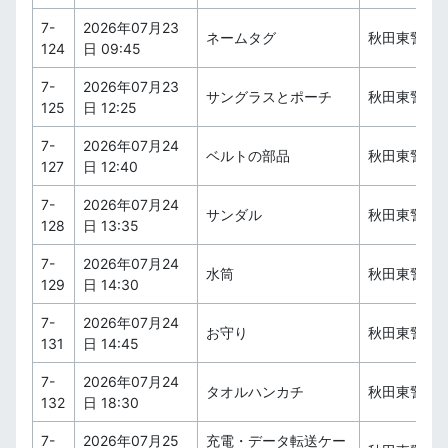
7-
2026年07月23
ネームタグ
秋田東警察
124
日 09:45
7-
2026年07月23
サングラスとポーチ
秋田東警察
125
日 12:25
7-
2026年07月24
ベルトの部品
秋田東警察
127
日 12:40
7-
2026年07月24
サンダル
秋田東警察
128
日 13:35
7-
2026年07月24
水筒
秋田東警察
129
日 14:30
7-
2026年07月24
お守り
秋田東警察
131
日 14:45
7-
2026年07月24
タオルハンカチ
秋田東警察
132
日 18:30
7-
2026年07月25
充電・データ転送ケー