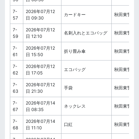
7-
2026年07月12
カードキー
秋田東警察
57
日 09:30
7-
2026年07月12
名刺入れとエコバッグ
秋田東警察
59
日 12:10
7-
2026年07月12
折り畳み傘
秋田東警察
61
日 15:50
7-
2026年07月12
エコバッグ
秋田東警察
62
日 17:05
7-
2026年07月12
手袋
秋田東警察
63
日 21:30
7-
2026年07月14
ネックレス
秋田東警察
67
日 08:35
7-
2026年07月14
口紅
秋田東警察
68
日 11:10