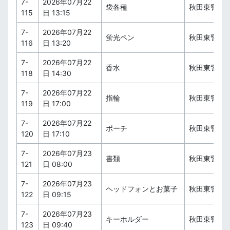
7-
2026年07月22
袋各種
秋田東警察
115
日 13:15
7-
2026年07月22
蛍光ペン
秋田東警察
116
日 13:20
7-
2026年07月22
香水
秋田東警察
118
日 14:30
7-
2026年07月22
指輪
秋田東警察
119
日 17:00
7-
2026年07月22
ポーチ
秋田東警察
120
日 17:10
7-
2026年07月23
書類
秋田東警察
121
日 08:00
7-
2026年07月23
ヘッドフォンとお菓子
秋田東警察
122
日 09:15
7-
2026年07月23
キーホルダー
秋田東警察
123
日 09:40