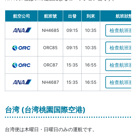
航空公司
航班號
出發
到來
航班狀態
檢查航班狀
NH4685
09:15
10:35
檢查航班狀
ORC85
09:15
10:35
檢查航班狀
ORC87
15:35
16:55
檢查航班狀
NH4687
15:35
16:55
台湾 (台湾桃園国際空港)
台湾便は木曜日・日曜日のみの運航です。