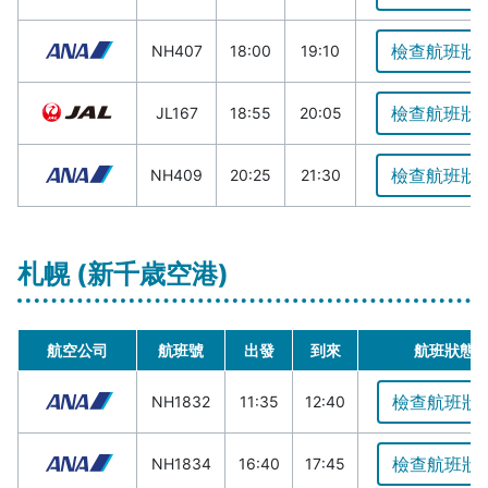
檢查航班狀
NH407
18:00
19:10
檢查航班狀
JL167
18:55
20:05
檢查航班狀
NH409
20:25
21:30
札幌 (新千歳空港)
航空公司
航班號
出發
到來
航班狀態
檢查航班狀
NH1832
11:35
12:40
檢查航班狀
NH1834
16:40
17:45