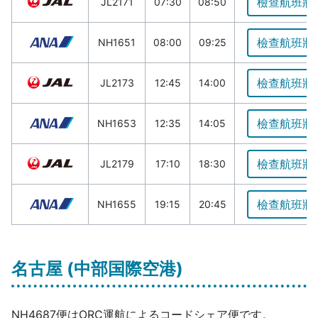
檢查航班狀
JL2171
07:30
08:50
檢查航班狀
NH1651
08:00
09:25
檢查航班狀
JL2173
12:45
14:00
檢查航班狀
NH1653
12:35
14:05
檢查航班狀
JL2179
17:10
18:30
檢查航班狀
NH1655
19:15
20:45
名古屋 (中部国際空港)
NH4687便はORC運航によるコードシェア便です。