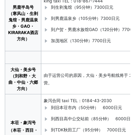
king taxi
TEL：018-867-7444
男鹿半岛号
到生剥鬼馆（95分钟）7300日元
（寒风山・生剥
到男鹿温泉乡（105分钟）7300日元
鬼馆・男鹿温泉
乡・GAO・
到户贺・男鹿水族馆GAO（120分钟）7700
KIRARAKA酒店
方向）
加茂地区（130分钟）7700日元
大仙・美乡号
由于运营公司的原因，大仙・美乡号航线将于 2025 
（刘和野・大
曲・中仙・六郷
营。
方向）
象泻合同 taxi
TEL：0184-43-2030
到旧本荘市内（50分钟） 6000日元
到西目高中公交站前（85分钟） 6000日元
本荘・象泻号
到TDK秋田工厂（95分钟） 7000日元
（本荘・西目・