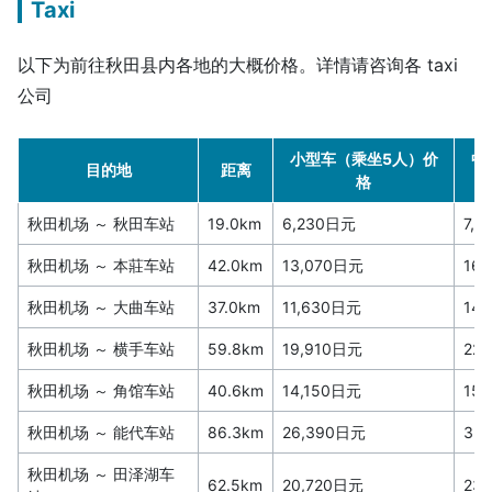
Taxi
以下为前往秋田县内各地的大概价格。详情请咨询各 taxi
公司
小型车（乘坐5人）价
中
目的地
距离
格
秋田机场 ～ 秋田车站
19.0km
6,230日元
7,
秋田机场 ～ 本莊车站
42.0km
13,070日元
16
秋田机场 ～ 大曲车站
37.0km
11,630日元
14
秋田机场 ～ 横手车站
59.8km
19,910日元
22
秋田机场 ～ 角馆车站
40.6km
14,150日元
15
秋田机场 ～ 能代车站
86.3km
26,390日元
32
秋田机场 ～ 田泽湖车
62.5km
20,720日元
23