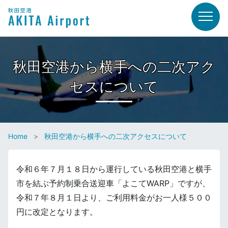
秋田空港から横手への二次アク
セスについて
Home
秋田空港から横手への二次アクセスについて
令和６年７月１８日から運行している秋田空港と横手
市を結ぶ予約制乗合送迎車「よこてWARP」ですが、
令和７年８月１日より、ご利用料金がお一人様５００
円に改定となります。