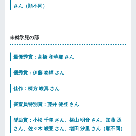
さん（順不同）
未就学児の部
最優秀賞：髙橋 和華那 さん
優秀賞：伊藤 泰輝 さん
佳作：棟方 峻真 さん
審査員特別賞：藤井 健登 さん
奨励賞：小松 千隼 さん、横山 明音 さん、加藤 丞
さん、佐々木 崚亜 さん、増田 汐里 さん（順不同）