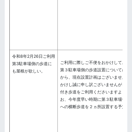
令和8年2月26日ご利用
ご利用に際しご不便をおかけしており
第3駐車場側の歩道に
第３駐車場側の歩道設置については多
も屋根が欲しい。
から、現在設置計画はございません。
かけし誠に申し訳ございませんが、現
付き歩道をご利用くださいますよう、
お、今年度早い時期に第３駐車場側の
への横断歩道を２ヵ所設置する予定と
（秋