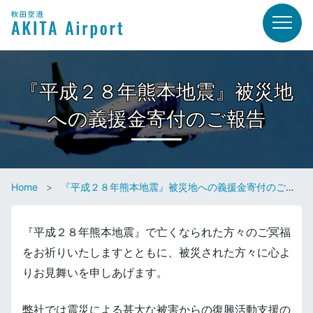
『平成２８年熊本地震』被災地
への義援金寄付のご報告
Home
『平成２８年熊本地震』被災地への義援金寄付のご報告
『平成２８年熊本地震』で亡くなられた方々のご冥福
をお祈りいたしますとともに、被災された方々に心よ
りお見舞いを申しあげます。
弊社では震災による甚大な被害からの復興活動支援の