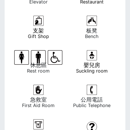
Elevator
Restaurant
支架
板凳
Gift Shop
Bench
休息區
嬰兒房
Rest room
Suckling room
急救室
公用電話
First Aid Room
Public Telephone