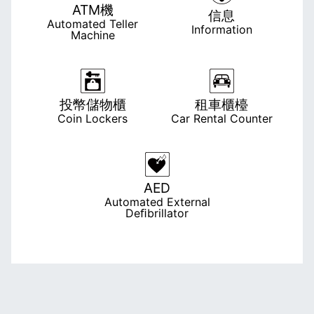
ATM機
信息
Automated Teller
Information
Machine
投幣儲物櫃
租車櫃檯
Coin Lockers
Car Rental Counter
AED
Automated External
Deﬁbrillator